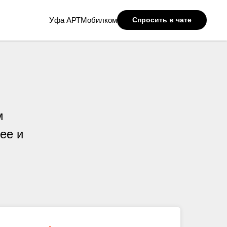
Уфа АРТМобилком
Спросить в чате
м
ее и