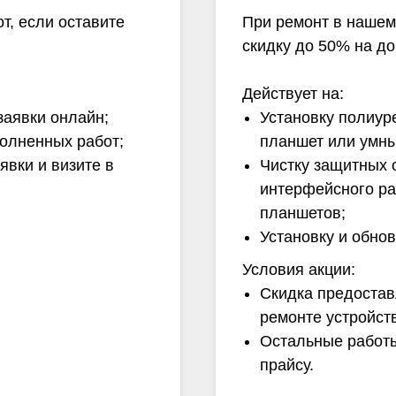
т, если оставите
При ремонт в нашем
скидку до 50% на д
Действует на:
заявки онлайн;
Установку полиур
полненных работ;
планшет или умны
вки и визите в
Чистку защитных 
интерфейсного ра
планшетов;
Установку и обно
Условия акции:
Скидка предостав
ремонте устройст
Остальные работы
прайсу.