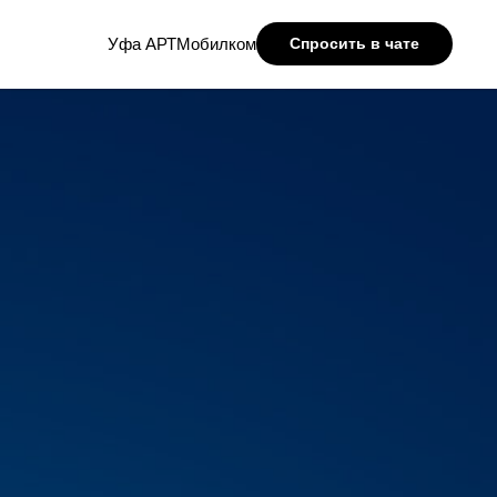
Уфа АРТМобилком
Спросить в чате