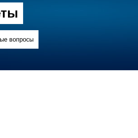
еты
ные вопросы
ть, что вы – официальный сервисны