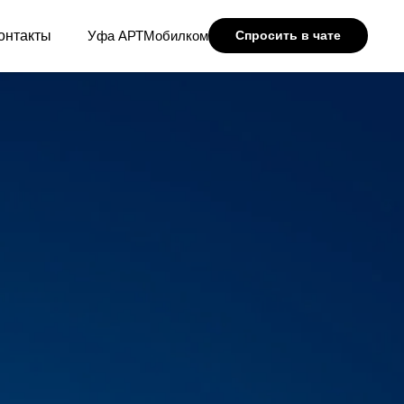
онтакты
Уфа АРТМобилком
Спросить в чате