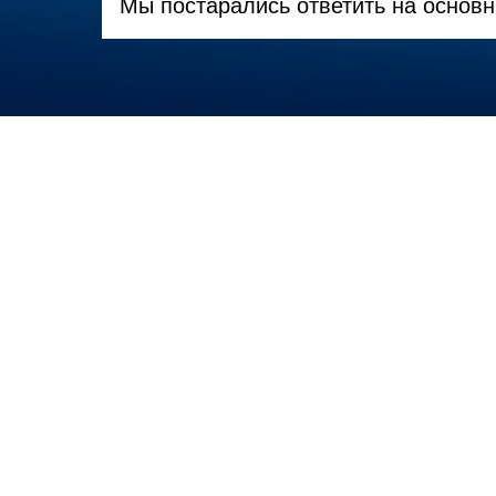
Мы постарались ответить на основ
Как провери
Apple?
Можно ли оп
Каков гаран