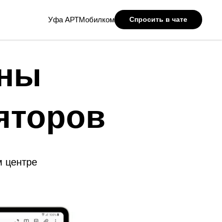
Уфа АРТМобилком
Спросить в чате
ены
яторов
 центре