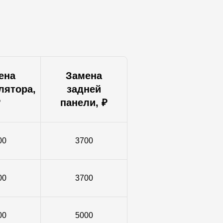
ена
Замена
лятора,
задней
₽
панели, ₽
00
3700
00
3700
00
5000