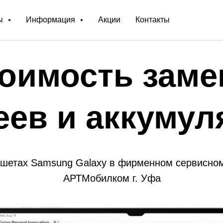
ы
Информация
Акции
Контакты
оимость зам
еев и аккумул
ншетах Samsung Galaxy в фирменном сервисном
АРТМобилком г. Уфа