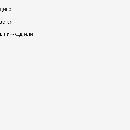
ещина
ается
, пин-код или