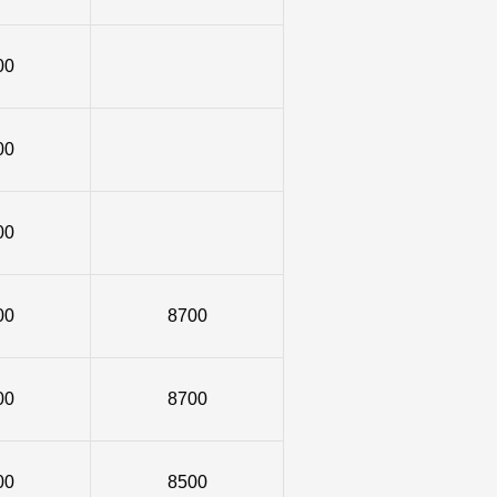
00
00
00
00
8700
00
8700
00
8500