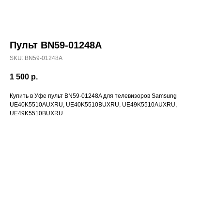
Пульт BN59-01248A
SKU:
BN59-01248A
1 500
р.
Купить в Уфе пульт BN59-01248A для телевизоров Samsung
UE40K5510AUXRU, UE40K5510BUXRU, UE49K5510AUXRU,
UE49K5510BUXRU